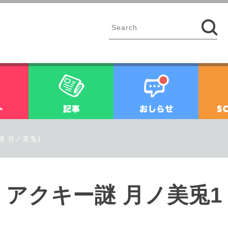
イベント
記事
お知ら
 月ノ美兎1
アクキー謎 月ノ美兎1