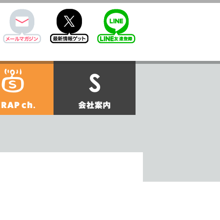
mail
twitter
Line@
せ
SCRAPch.
会社案内