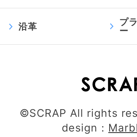
プ
沿革
ー
©SCRAP All rights re
design：
Marb