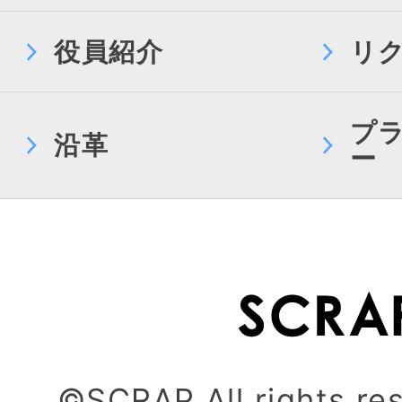
役員紹介
リ
プ
沿革
ー
©SCRAP All rights re