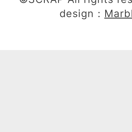
design：
Marb