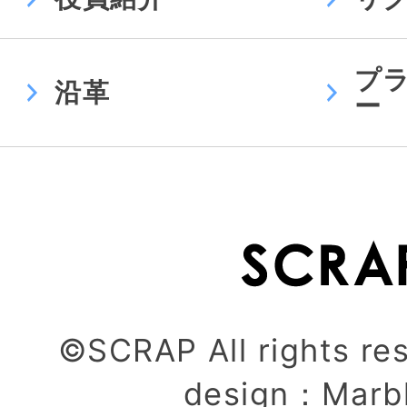
プ
沿革
ー
©SCRAP All rights re
design：
Marb