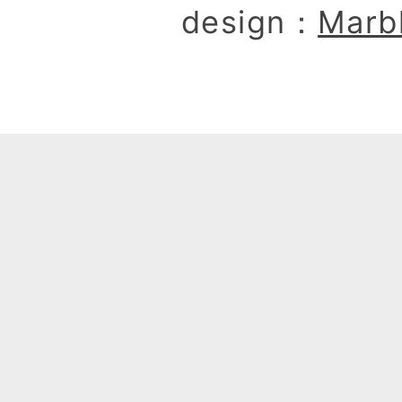
design：
Marb