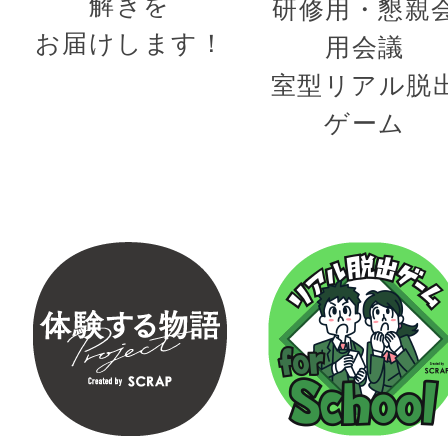
解きを
研修用・懇親
お届けします！
用会議
室型リアル脱
ゲーム