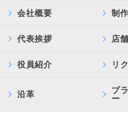
会社概要
制
代表挨拶
店
役員紹介
リ
プ
沿革
ー