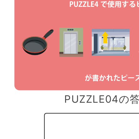
PUZZLE04の