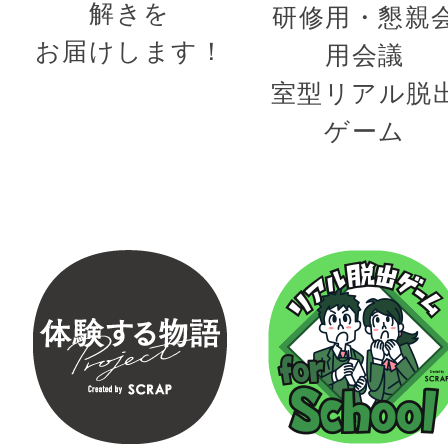
解きを
研修用・懇親
お届けします！
用会議
室型リアル脱
ゲーム