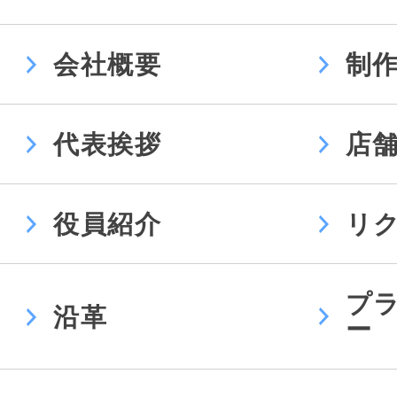
会社概要
制
代表挨拶
店
役員紹介
リ
プ
沿革
ー