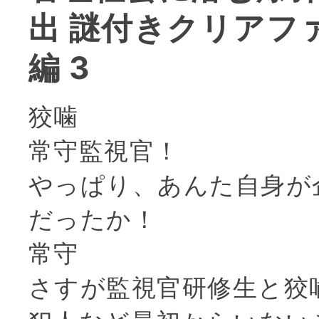
出 謎付きクリアフ
編 3
狡噛
常守監視官！
やっぱり、あんた自身が
だったか！
常守
さすが監視官研修生と狡