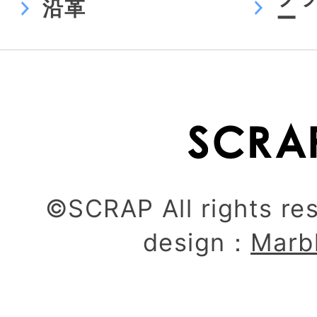
沿革
ー
©SCRAP All rights re
design：
Marb