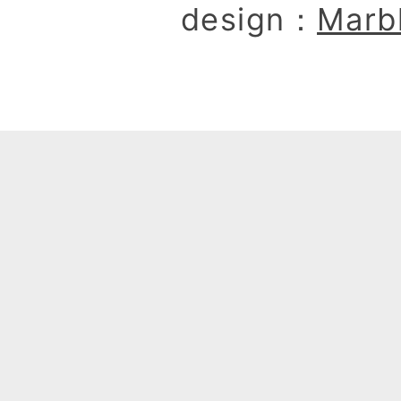
design：
Marb