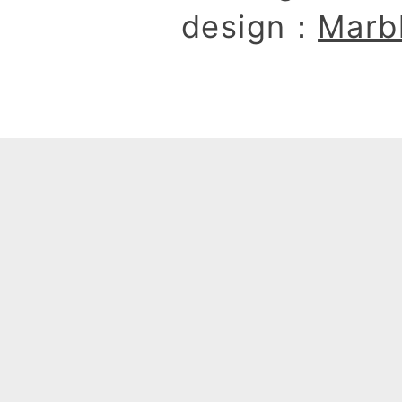
design：
Marb