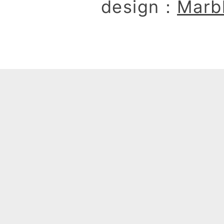
design：
Marb