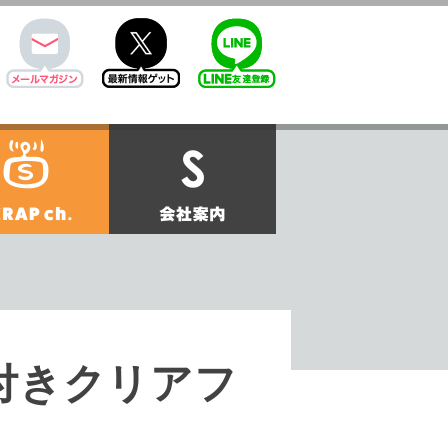
mail
twitter
Line@
せ
SCRAPch.
会社案内
付きクリアフ