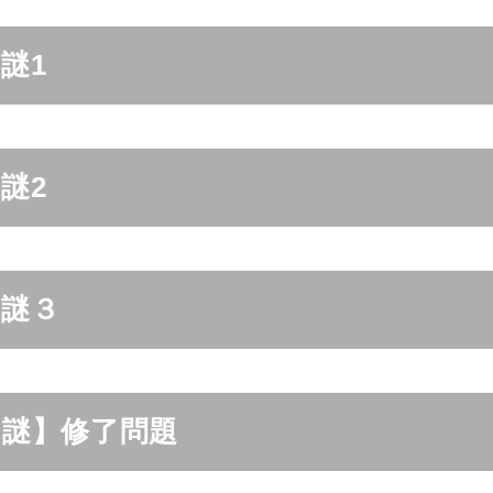
謎1
謎2
】謎３
の謎】修了問題