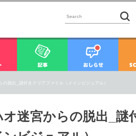
イベント
記事
お知ら
らの脱出_謎付きクリアファイル（メインビジュアル）
ハオ迷宮からの脱出_謎