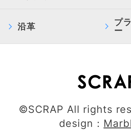
プ
沿革
ー
©SCRAP All rights re
design：
Marb