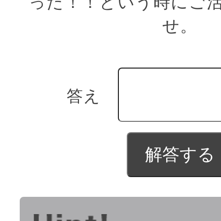
った！！という時にご
せ。
答え