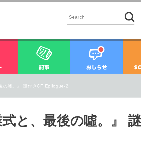
イベント
記事
お知ら
。』 謎付きCF Epilogue-2
式と、最後の噓。』 謎