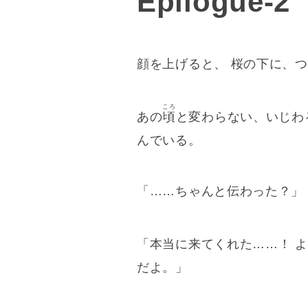
Epilogue-2
顔を上げると、 桜の下に、
ころ
あの
頃
と変わらない、いじわ
んでいる。
「……ちゃんと伝わった？」
「本当に来てくれた……！ 
だよ。」