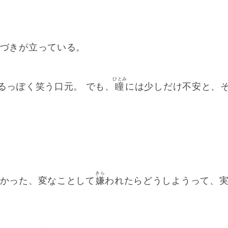
つづきが立っている。
ひとみ
るっぽく笑う口元。 でも、
瞳
には少しだけ不安と、
きら
よかった、変なことして
嫌
われたらどうしようって、