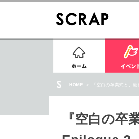
ホーム
HOME
>
『空白の卒業式と、最後の噓
『空白の卒業