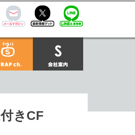
mail
twitter
Line@
せ
SCRAPch.
会社案内
付きCF