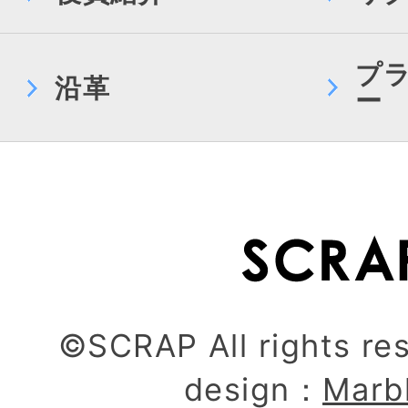
プ
沿革
ー
©SCRAP All rights re
design：
Marb