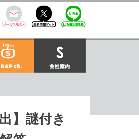
mail
twitter
Line@
せ
SCRAPch.
会社案内
出】謎付き