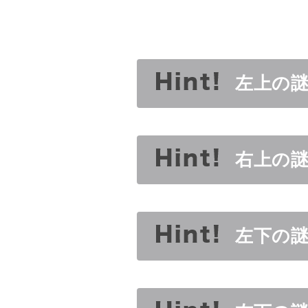
左上の
右上の
左下の