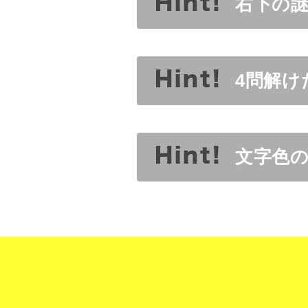
右下の
4問解け
文字色