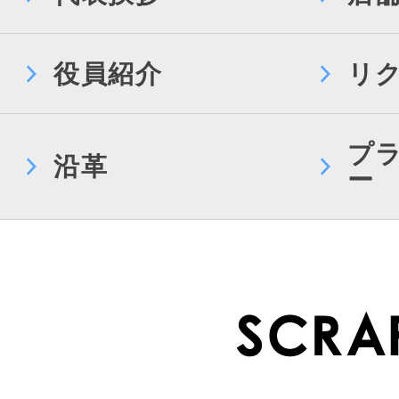
役員紹介
リ
プ
沿革
ー