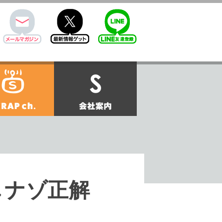
mail
twitter
Line@
せ
SCRAPch.
会社案内
しナゾ正解