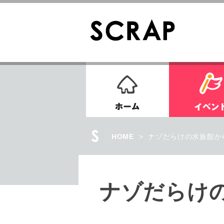
ホーム
HOME
>
ナゾだらけの水族館か
ナゾだらけ