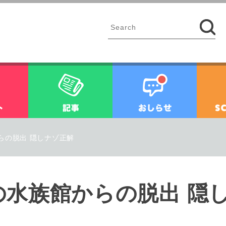
イベント
記事
お知ら
らの脱出 隠しナゾ正解
の水族館からの脱出 隠