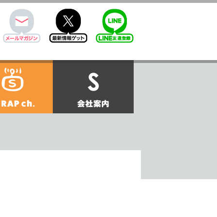
mail
twitter
Line@
せ
SCRAPch.
会社案内