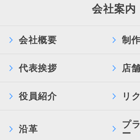
会社案内
会社概要
制
代表挨拶
店
役員紹介
リ
プ
沿革
ー