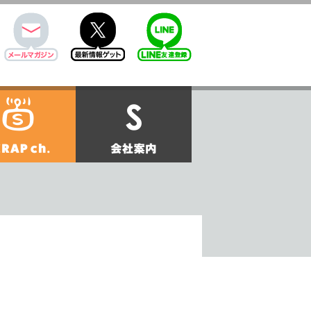
mail
twitter
Line@
せ
SCRAPch.
会社案内