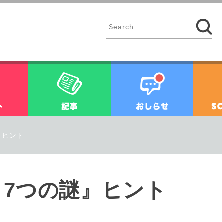
イベント
記事
お知ら
』ヒント
と7つの謎』ヒント