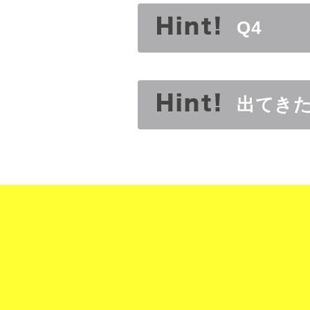
Q4
出てき