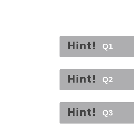
Q1
Q2
Q3