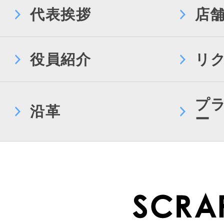
代表挨拶
店
役員紹介
リ
プ
沿革
ー