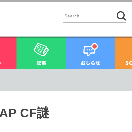
イベント
記事
お知ら
AP CF謎