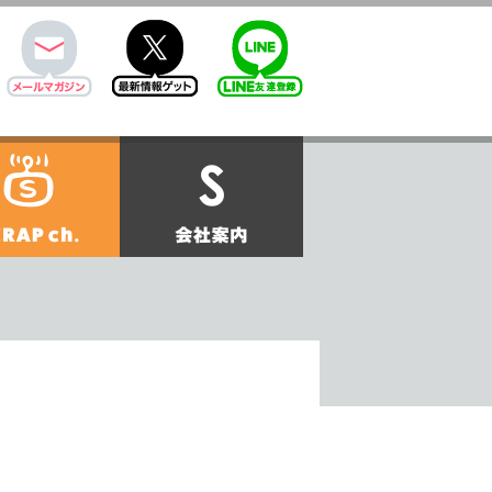
mail
twitter
Line@
せ
SCRAPch.
会社案内