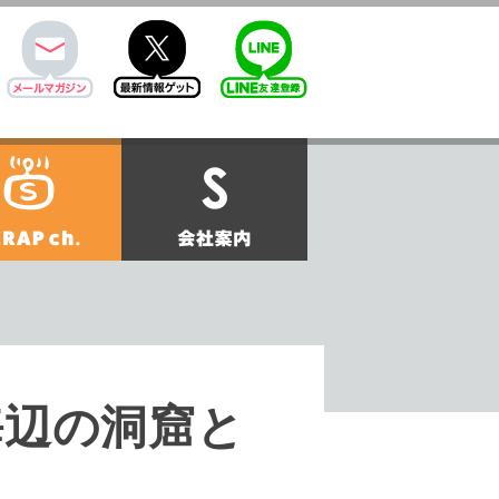
mail
twitter
Line@
せ
SCRAPch.
会社案内
海辺の洞窟と