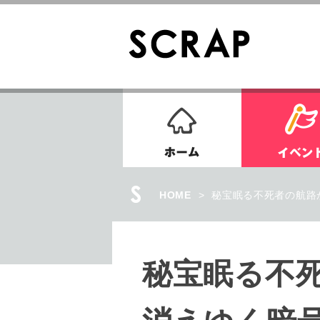
ホーム
HOME
>
秘宝眠る不死者の航路
秘宝眠る不