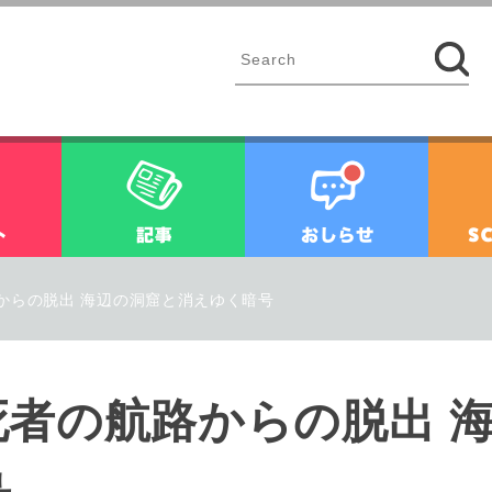
イベント
記事
お知ら
からの脱出 海辺の洞窟と消えゆく暗号
死者の航路からの脱出 