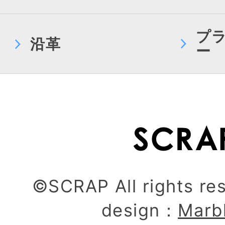
プ
沿革
ー
©SCRAP All rights re
design：
Marb