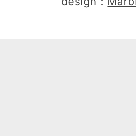
design：
Marb