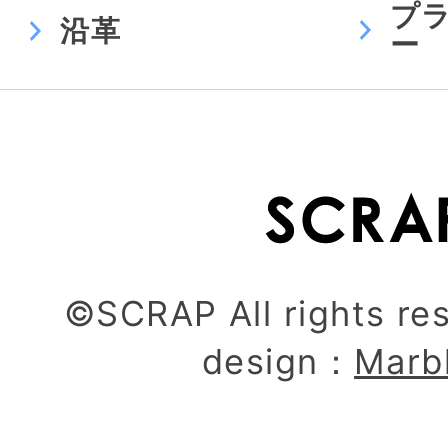
プ
沿革
ー
©SCRAP All rights re
design：
Marb