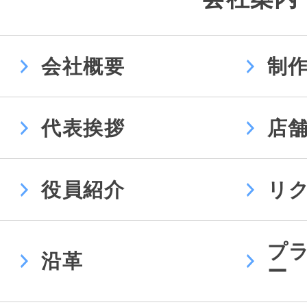
会社概要
制
代表挨拶
店
役員紹介
リ
プ
沿革
ー