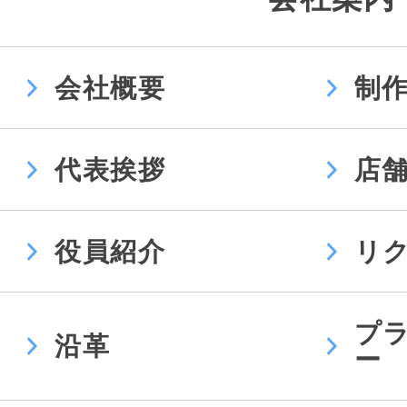
会社概要
制
代表挨拶
店
役員紹介
リ
プ
沿革
ー