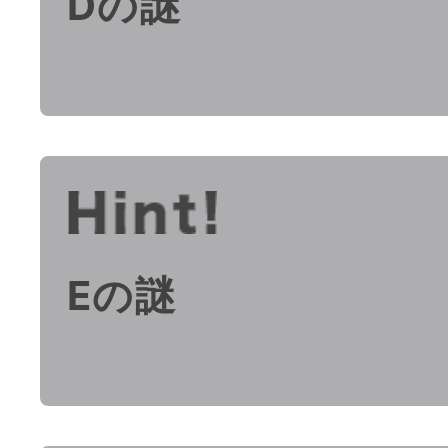
Dの謎
Eの謎