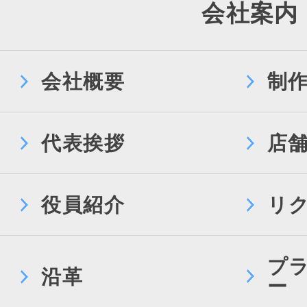
会社案内
会社概要
制
代表挨拶
店
役員紹介
リ
プ
沿革
ー