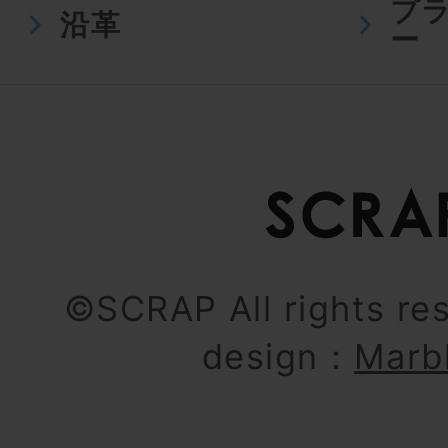
プ
沿革
ー
©SCRAP All rights re
design：
Marb