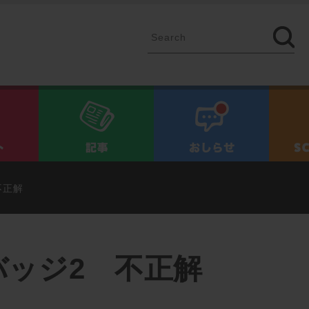
イベント
記事
お知ら
不正解
バッジ2 不正解