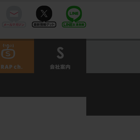
mail
twitter
Line@
せ
SCRAPch.
会社案内