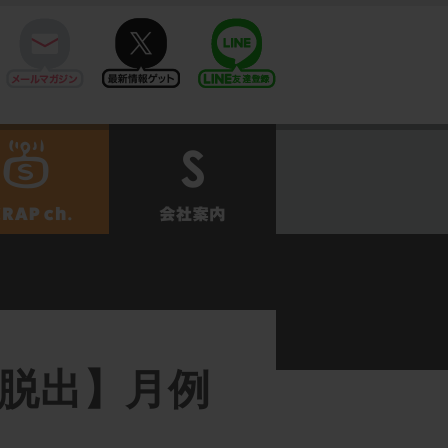
mail
twitter
Line@
せ
SCRAPch.
会社案内
脱出】月例