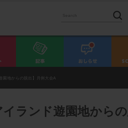
イベント
記事
お知ら
遊園地からの脱出】月例大会A
アイランド遊園地からの