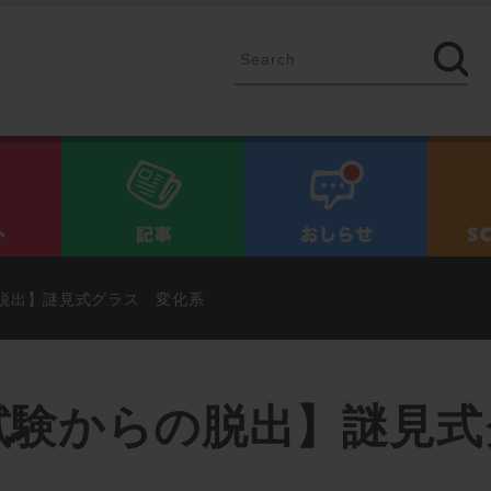
イベント
記事
お知ら
脱出】謎見式グラス 変化系
試験からの脱出】謎見式