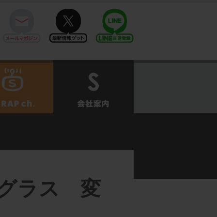
mail
twitter
Line@
せ
SCRAPch.
会社案内
グラス 変