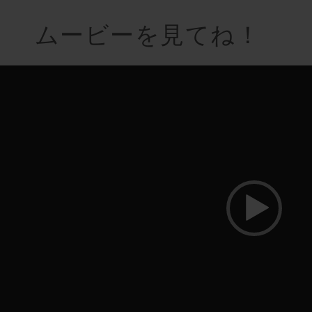
ムービーを見てね！
動
画
プ
レ
ー
ヤ
ー