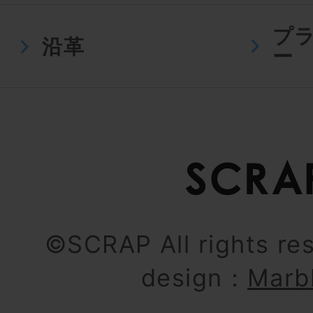
プ
沿革
ー
©SCRAP All rights re
design：
Marb