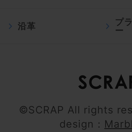
プ
沿革
ー
©SCRAP All rights re
design：
Marb