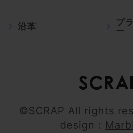
プ
沿革
ー
©SCRAP All rights re
design：
Marb