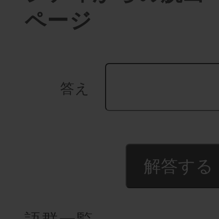
ページ
答え