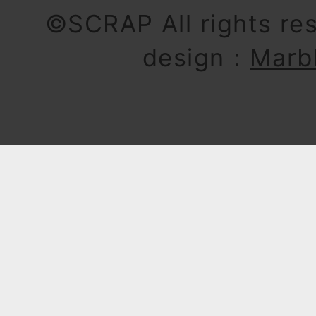
©SCRAP All rights re
design：
Marb