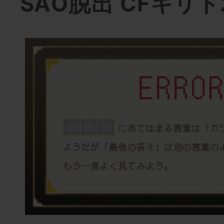
SAO脱出 CFキリト