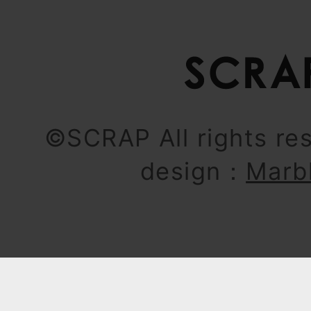
©SCRAP All rights re
design：
Marb