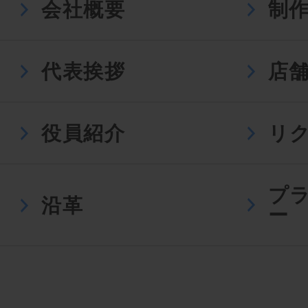
会社概要
制
代表挨拶
店
役員紹介
リ
プ
沿革
ー