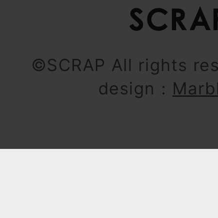
©SCRAP All rights re
design：
Marb