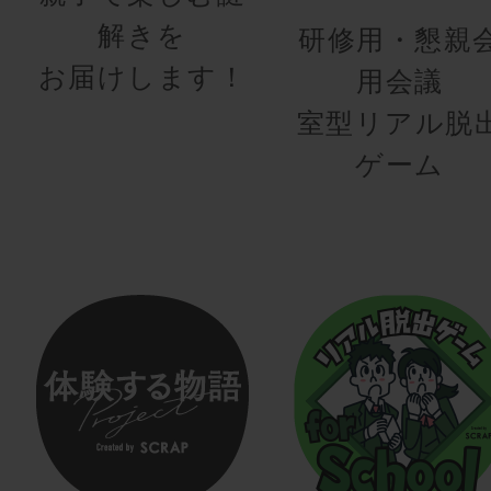
解きを
研修用・懇親
お届けします！
用会議
室型リアル脱
ゲーム