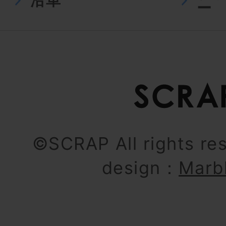
沿革
ー
©SCRAP All rights re
design：
Marb