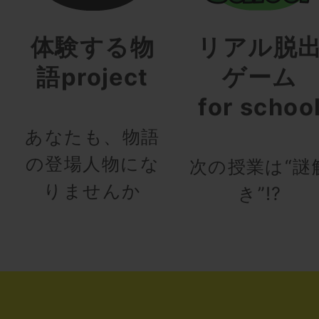
体験する物
リアル脱
語project
ゲーム
for schoo
あなたも、物語
の登場人物にな
次の授業は“謎
りませんか
き”!?