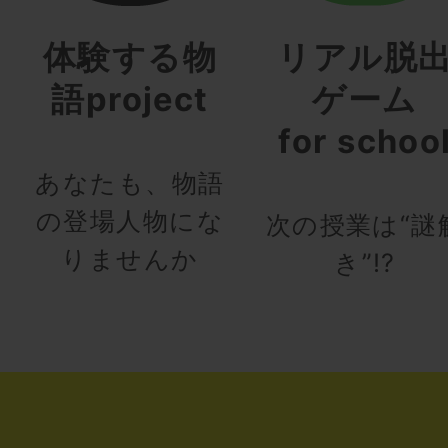
体験する物
リアル脱
語project
ゲーム
for schoo
あなたも、物語
の登場人物にな
次の授業は“謎
りませんか
き”!?