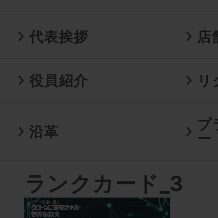
代表挨拶
店
役員紹介
リ
プ
沿革
ー
ランクカード_3