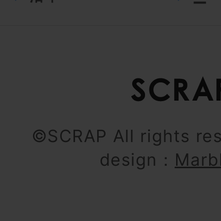
ー
©SCRAP All rights re
design：
Marb