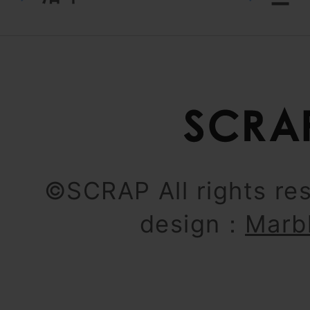
ー
©SCRAP All rights re
design：
Marb