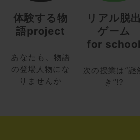
体験する物
リアル脱
語project
ゲーム
for schoo
あなたも、物語
の登場人物にな
次の授業は“謎
りませんか
き”!?