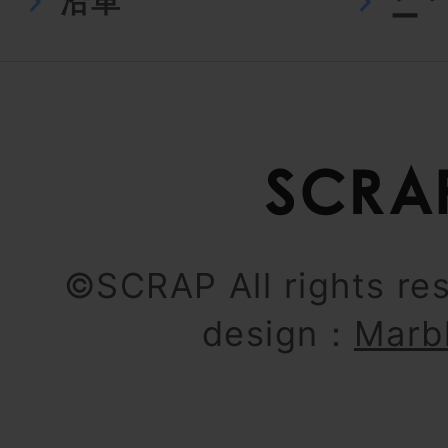
沿革
ー
©SCRAP All rights re
design：
Marb