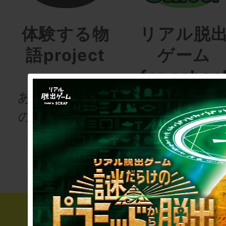
体験する物
リアル脱
語project
ゲーム
for schoo
あなたも、物語
の登場人物にな
次の授業は“謎
りませんか
き”!?