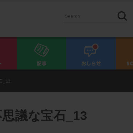
イベント
記事
お知ら
_13
思議な宝石_13