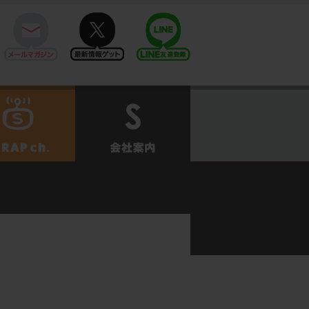
mail
twitter
Line@
せ
SCRAPch.
会社案内