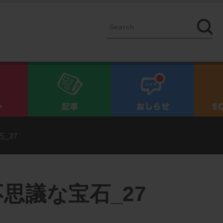
イベント
記事
お知ら
_27
思議な宝石_27