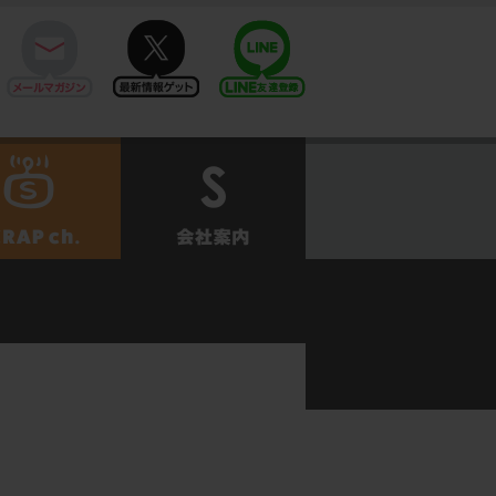
mail
twitter
Line@
せ
SCRAPch.
会社案内