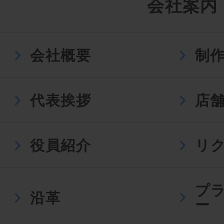
会社案内
会社概要
制
代表挨拶
店
役員紹介
リ
プ
沿革
ー