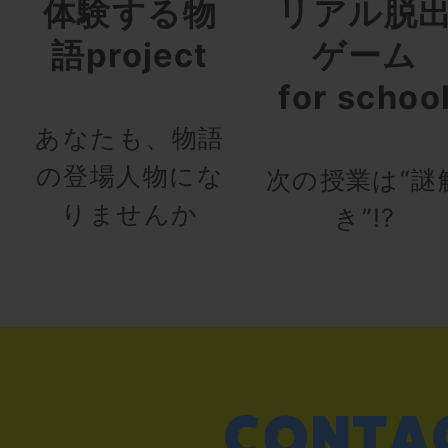
体験する物
リアル脱
語project
ゲーム
for schoo
あなたも、物語
の登場人物にな
次の授業は“謎
りませんか
き”!?