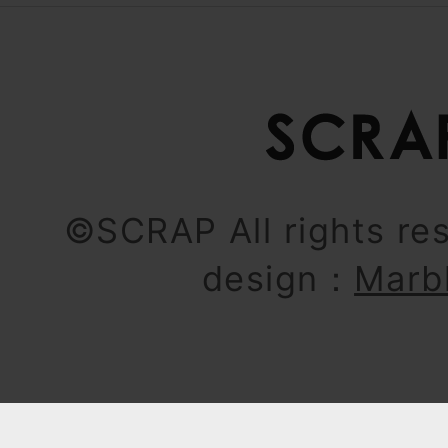
©SCRAP All rights re
design：
Marb